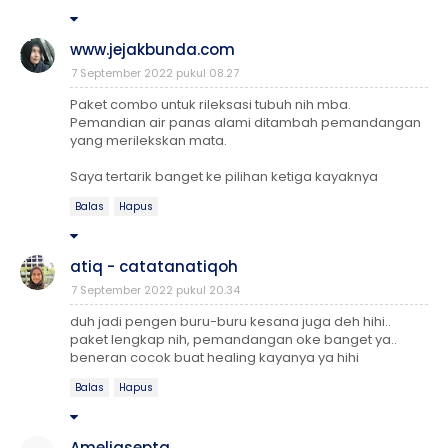
www.jejakbunda.com
7 September 2022 pukul 08.27
Paket combo untuk rileksasi tubuh nih mba.
Pemandian air panas alami ditambah pemandangan
yang merilekskan mata.
Saya tertarik banget ke pilihan ketiga kayaknya
Balas
Hapus
atiq - catatanatiqoh
7 September 2022 pukul 20.34
duh jadi pengen buru-buru kesana juga deh hihi..
paket lengkap nih, pemandangan oke banget ya..
beneran cocok buat healing kayanya ya hihi
Balas
Hapus
Ameliasepta