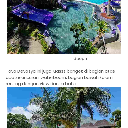
docpri
Toya Devasya ini juga luasss banget di bagian atas
ada seluncuran, waterboom, bagian bawah kolam
renang dengan view danau batur.