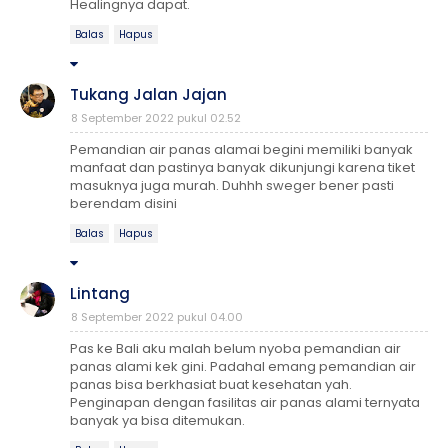
Healingnya dapat.
Balas
Hapus
Tukang Jalan Jajan
8 September 2022 pukul 02.52
Pemandian air panas alamai begini memiliki banyak
manfaat dan pastinya banyak dikunjungi karena tiket
masuknya juga murah. Duhhh sweger bener pasti
berendam disini
Balas
Hapus
Lintang
8 September 2022 pukul 04.00
Pas ke Bali aku malah belum nyoba pemandian air
panas alami kek gini. Padahal emang pemandian air
panas bisa berkhasiat buat kesehatan yah.
Penginapan dengan fasilitas air panas alami ternyata
banyak ya bisa ditemukan.