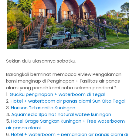
Sekian dulu ulasannya sobatku.
Barangkali berminat membaca Riview Pengalaman
kami menginap di Penginapan + Fasilitas air panas
alami yang pernah kami coba selama pandemi ?
1.
Guciku penginapan + waterboom di Tegal
2.
Hotel + waterboom air panas alami Sun Qita Tegal
3.
Horison Tirtasanita Kuningan
4.
Aquamedic Spa hot natural watee kuningan
5.
Hotel Grage Sangkan Kuningan + Free waterboom
air panas alami
6.
Hotel + waterboom + pemandian air panas alami di