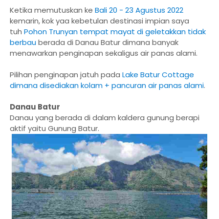
Ketika memutuskan ke
Bali 20 - 23 Agustus 2022
kemarin, kok yaa kebetulan destinasi impian saya
tuh
Pohon Trunyan tempat mayat di geletakkan tidak
berbau
berada di Danau Batur dimana banyak
menawarkan penginapan sekaligus air panas alami.
Pilihan penginapan jatuh pada
Lake Batur Cottage
dimana disediakan kolam + pancuran air panas alami
.
Danau Batur
Danau yang berada di dalam kaldera gunung berapi
aktif yaitu Gunung Batur.