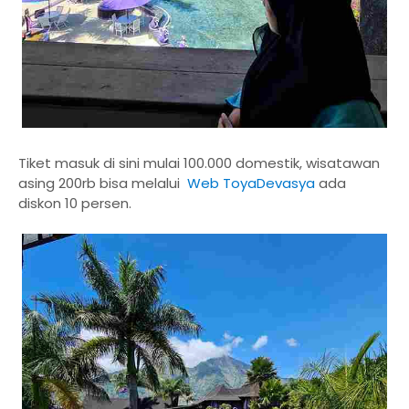
Tiket masuk di sini mulai 100.000 domestik, wisatawan
asing 200rb bisa melalui
Web ToyaDevasya
ada
diskon 10 persen.