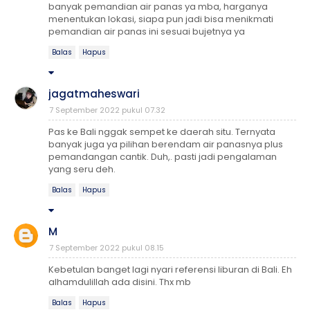
banyak pemandian air panas ya mba, harganya
menentukan lokasi, siapa pun jadi bisa menikmati
pemandian air panas ini sesuai bujetnya ya
Balas
Hapus
jagatmaheswari
7 September 2022 pukul 07.32
Pas ke Bali nggak sempet ke daerah situ. Ternyata
banyak juga ya pilihan berendam air panasnya plus
pemandangan cantik. Duh,. pasti jadi pengalaman
yang seru deh.
Balas
Hapus
M
7 September 2022 pukul 08.15
Kebetulan banget lagi nyari referensi liburan di Bali. Eh
alhamdulillah ada disini. Thx mb
Balas
Hapus