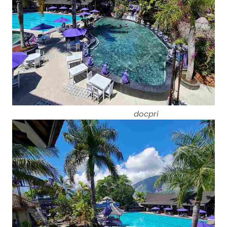
docpri