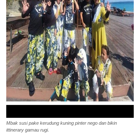
Mbak susi pake kerudung kuning pinter nego dan bikin
ittinerary gamau rugi.