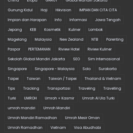
China
Eropa
GARUT
Global Mandiri Jakarta
Gunung Kidul
Haji
Hikvision
IMPIAN DAN CITA CITA
Impian dan Harapan
Info
Informasi
Jawa Tengah
Jepang
KEB
Kosmetik
Kuliner
Lombok
Magelang
Malaysia
New Zealand
NTB
Parenting
Paspor
PERTEMANAN
Riview Hotel
Riview Kuliner
Sekolah Global Mandiri Jakarta
SEO
Sim Internasional
Singapore
Singapore - Malaysia
Solo
Surakarta
Taipei
Taiwan
Taiwan / Taipei
Thailand & Vietnam
Tips
Tracking
Transportasi
Traveling
Travelling
Turki
UMROH
Umroh + Kasmir
Umroh Al Ula Turki
umroh mandiri
Umroh Mandiri
Umroh Mandiri Ramadhan
Umroh Mesir Oman
Umroh Ramadhan
Vietnam
Visa Abudhabi