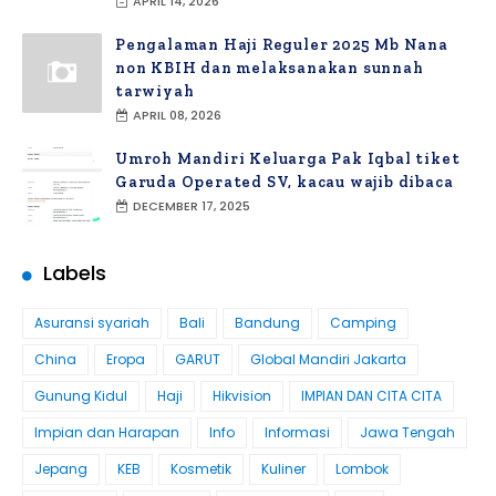
APRIL 14, 2026
Pengalaman Haji Reguler 2025 Mb Nana
non KBIH dan melaksanakan sunnah
tarwiyah
APRIL 08, 2026
Umroh Mandiri Keluarga Pak Iqbal tiket
Garuda Operated SV, kacau wajib dibaca
DECEMBER 17, 2025
Labels
Asuransi syariah
Bali
Bandung
Camping
China
Eropa
GARUT
Global Mandiri Jakarta
Gunung Kidul
Haji
Hikvision
IMPIAN DAN CITA CITA
Impian dan Harapan
Info
Informasi
Jawa Tengah
Jepang
KEB
Kosmetik
Kuliner
Lombok