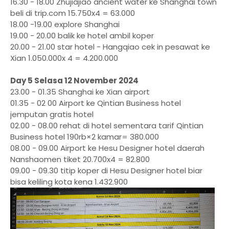
16.30 - 18.00 Zhujiajiao ancient water ke Shanghai town
beli di trip.com 15.750x4 = 63.000
18.00 -19.00 explore Shanghai
19.00 - 20.00 balik ke hotel ambil koper
20.00 - 21.00 star hotel - Hangqiao cek in pesawat ke
Xian 1.050.000x 4 = 4.200.000
Day 5 Selasa 12 November 2024
23.00 - 01.35 Shanghai ke Xian airport
01.35 - 02 00 Airport ke Qintian Business hotel
jemputan gratis hotel
02.00 - 08.00 rehat di hotel sementara tarif Qintian
Business hotel 190rb×2 kamar= 380.000
08.00 - 09.00 Airport ke Hesu Designer hotel daerah
Nanshaomen tiket 20.700x4 = 82.800
09.00 - 09.30 titip koper di Hesu Designer hotel biar
bisa keliling kota kena 1.432.900