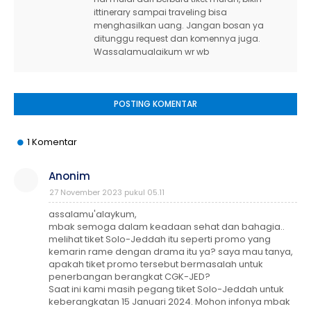
ittinerary sampai traveling bisa
menghasilkan uang. Jangan bosan ya
ditunggu request dan komennya juga.
Wassalamualaikum wr wb
POSTING KOMENTAR
1 Komentar
Anonim
27 November 2023 pukul 05.11
assalamu'alaykum,
mbak semoga dalam keadaan sehat dan bahagia..
melihat tiket Solo-Jeddah itu seperti promo yang
kemarin rame dengan drama itu ya? saya mau tanya,
apakah tiket promo tersebut bermasalah untuk
penerbangan berangkat CGK-JED?
Saat ini kami masih pegang tiket Solo-Jeddah untuk
keberangkatan 15 Januari 2024. Mohon infonya mbak