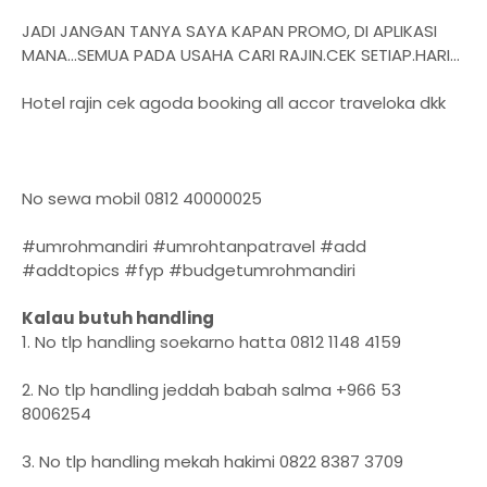
JADI JANGAN TANYA SAYA KAPAN PROMO, DI APLIKASI
MANA...SEMUA PADA USAHA CARI RAJIN.CEK SETIAP.HARI...
Hotel rajin cek agoda booking all accor traveloka dkk
No sewa mobil 0812 40000025
#umrohmandiri #umrohtanpatravel #add
#addtopics #fyp #budgetumrohmandiri
Kalau butuh handling
1. No tlp handling soekarno hatta 0812 1148 4159
2. No tlp handling jeddah babah salma +966 53
8006254
3. No tlp handling mekah hakimi 0822 8387 3709