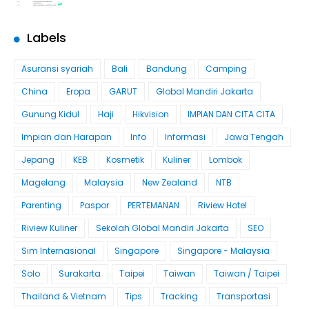
Labels
Asuransi syariah
Bali
Bandung
Camping
China
Eropa
GARUT
Global Mandiri Jakarta
Gunung Kidul
Haji
Hikvision
IMPIAN DAN CITA CITA
Impian dan Harapan
Info
Informasi
Jawa Tengah
Jepang
KEB
Kosmetik
Kuliner
Lombok
Magelang
Malaysia
New Zealand
NTB
Parenting
Paspor
PERTEMANAN
Riview Hotel
Riview Kuliner
Sekolah Global Mandiri Jakarta
SEO
Sim Internasional
Singapore
Singapore - Malaysia
Solo
Surakarta
Taipei
Taiwan
Taiwan / Taipei
Thailand & Vietnam
Tips
Tracking
Transportasi