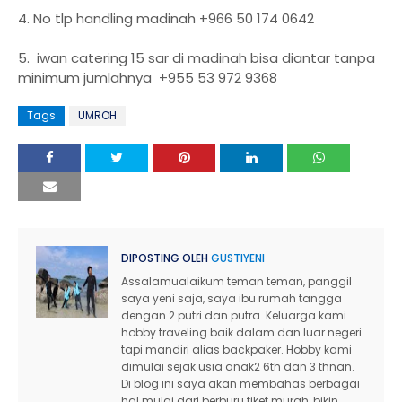
4. No tlp handling madinah +966 50 174 0642
5. iwan catering 15 sar di madinah bisa diantar tanpa
minimum jumlahnya +955 53 972 9368
Tags
UMROH
DIPOSTING OLEH
GUSTIYENI
Assalamualaikum teman teman, panggil
saya yeni saja, saya ibu rumah tangga
dengan 2 putri dan putra. Keluarga kami
hobby traveling baik dalam dan luar negeri
tapi mandiri alias backpaker. Hobby kami
dimulai sejak usia anak2 6th dan 3 thnan.
Di blog ini saya akan membahas berbagai
hal mulai dari berburu tiket murah, bikin