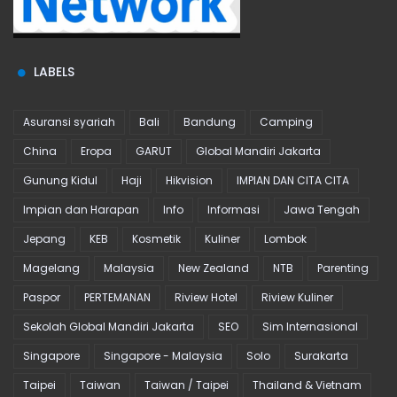
LABELS
Asuransi syariah
Bali
Bandung
Camping
China
Eropa
GARUT
Global Mandiri Jakarta
Gunung Kidul
Haji
Hikvision
IMPIAN DAN CITA CITA
Impian dan Harapan
Info
Informasi
Jawa Tengah
Jepang
KEB
Kosmetik
Kuliner
Lombok
Magelang
Malaysia
New Zealand
NTB
Parenting
Paspor
PERTEMANAN
Riview Hotel
Riview Kuliner
Sekolah Global Mandiri Jakarta
SEO
Sim Internasional
Singapore
Singapore - Malaysia
Solo
Surakarta
Taipei
Taiwan
Taiwan / Taipei
Thailand & Vietnam