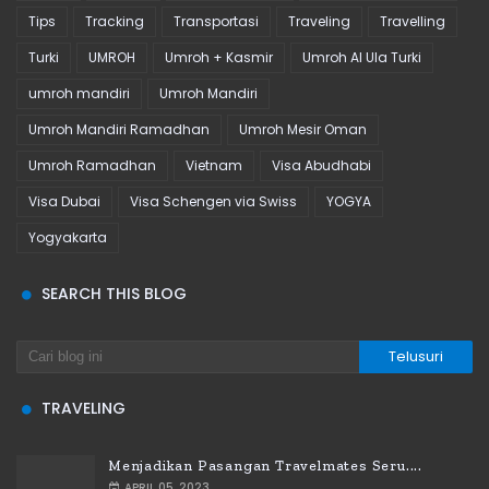
Tips
Tracking
Transportasi
Traveling
Travelling
Turki
UMROH
Umroh + Kasmir
Umroh Al Ula Turki
umroh mandiri
Umroh Mandiri
Umroh Mandiri Ramadhan
Umroh Mesir Oman
Umroh Ramadhan
Vietnam
Visa Abudhabi
Visa Dubai
Visa Schengen via Swiss
YOGYA
Yogyakarta
SEARCH THIS BLOG
TRAVELING
Menjadikan Pasangan Travelmates Seru....
APRIL 05, 2023