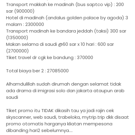
Transport makkah ke madinah (bus saptco vip) : 200
sar (900000)
Hotel di madinah (andalus golden palace by agoda) 3
malam : 2300000
Transport madinah ke bandara jeddah (taksi) 300 sar
(1350000)
Makan selama di saudi @60 sar x 10 hari : 600 sar
(2700000)
Tiket travel dr cgk ke bandung : 370000
Total biaya ber 2 : 27085000
Alhamdulillah sudah dirumah dengan selamat tidak
ada drama di imigrasi solo dan jakarta ataupun arab
saudi
Tiket promo itu TIDAK dikasih tau ya jadi rajin cek
skyscanner, web saudi, trabeloka, mytrip.trip dkk disaat
promo otomatis harganya kliatan mempesona
dibanding hari2 sebelumnya....