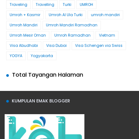
Traveling
Travelling
Turki
UMROH
Umroh + Kasmir
Umroh Al Ula Turki
umroh mandiri
Umroh Mandiri
Umroh Mandiri Ramadhan
Umroh Mesir Oman
Umroh Ramadhan
Vietnam
Visa Abudhabi
Visa Dubai
Visa Schengen via Swiss
YOGYA
Yogyakarta
Total Tayangan Halaman
KUMPULAN EMAK BLOGGER