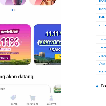
Thai
Tran
Turki
Umroh
Umro
Umro
Umro
Viet
Visa
Yogy
To