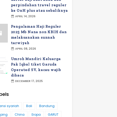
perpindahan travel reguler
ke OnH plus atau sebaliknya
APRIL 14, 2026
Pengalaman Haji Reguler
2025 Mb Nana non KBIH dan
melaksanakan sunnah
tarwiyah
APRIL 08, 2026
Umroh Mandiri Keluarga
Pak Iqbal tiket Garuda
Operated SV, kacau wajib
dibaca
DECEMBER 17, 2025
bels
ansi syariah
Bali
Bandung
ping
China
Eropa
GARUT