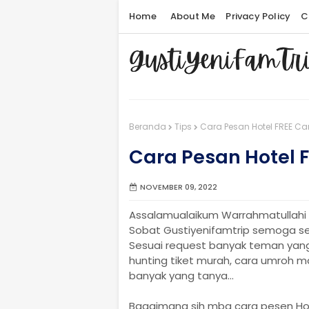
Home
About Me
Privacy Policy
C
Beranda
Tips
Cara Pesan Hotel FREE Ca
Cara Pesan Hotel 
NOVEMBER 09, 2022
Assalamualaikum Warrahmatullahi 
Sobat Gustiyenifamtrip semoga seha
Sesuai request banyak teman yan
hunting tiket murah, cara umroh m
banyak yang tanya...
Bagaimana sih mba cara pesen Ho