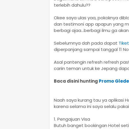
terlebih dahulu??
Okee saya ulas yaa, pokoknya dibl
dan testimoni app apapun yang mur
berbagi ajaa...berbagi ilmu ga akan r
Sebelumnya dah pada dapat
Tike
diperpanjang sampai tanggal 11 Nov
Asal pantengin refresh refresh past
cariin teman untuk ke Jepang dap
Baca disini hunting
Promo Glede
Naah saya kurang tau ya aplikasi 
karena selama ini saya selalu paka
1. Pengajuan Visa
Butuh banget bookingan Hotel setia