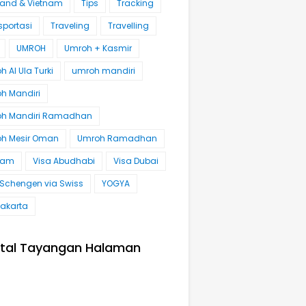
land & Vietnam
Tips
Tracking
sportasi
Traveling
Travelling
UMROH
Umroh + Kasmir
 Al Ula Turki
umroh mandiri
h Mandiri
h Mandiri Ramadhan
h Mesir Oman
Umroh Ramadhan
nam
Visa Abudhabi
Visa Dubai
 Schengen via Swiss
YOGYA
akarta
tal Tayangan Halaman