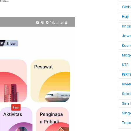
ss...
Glob
Haji
Impi
Jawa
Kosm
Mag
NTB
PERT
Rivie
Seko
Sim 
Sing
Taipe