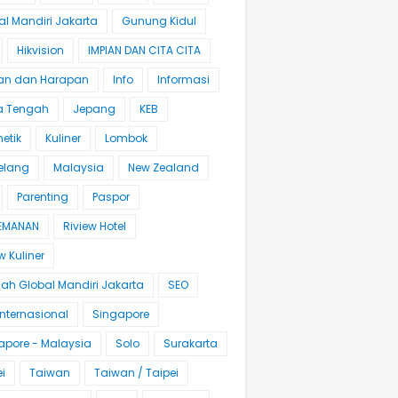
al Mandiri Jakarta
Gunung Kidul
Hikvision
IMPIAN DAN CITA CITA
an dan Harapan
Info
Informasi
 Tengah
Jepang
KEB
etik
Kuliner
Lombok
elang
Malaysia
New Zealand
Parenting
Paspor
EMANAN
Riview Hotel
w Kuliner
lah Global Mandiri Jakarta
SEO
Internasional
Singapore
apore - Malaysia
Solo
Surakarta
i
Taiwan
Taiwan / Taipei