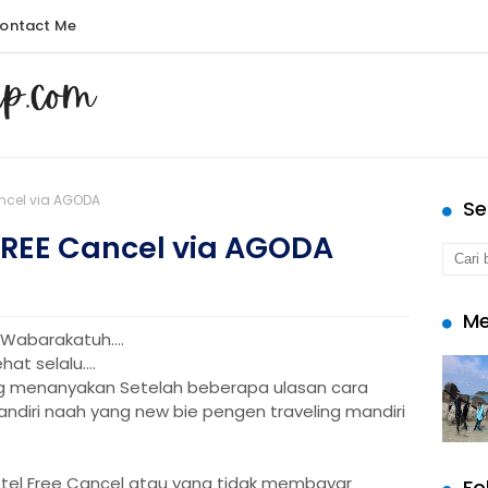
ontact Me
ncel via AGODA
Se
FREE Cancel via AGODA
Me
Wabarakatuh....
t selalu....
g menanyakan Setelah beberapa ulasan cara
andiri naah yang new bie pengen traveling mandiri
tel Free Cancel atau yang tidak membayar
Fo