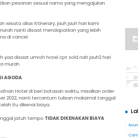
stikan pesanan sesuai nama yang mengajukan
wisata alias Ittinerary, jauh jauh hari kami
 murah nanti disaat mendapatkan yang lebih
ma di cancel
yaa disaat umroh hotel cpt sold nah jauh2 hari
ga murah
SI AGODA
1nan Hotel di beri batasan waktu, misalkan order
r 2022, nanti tercantum tulisan maksimal tanggal
lah itu dikenai biaya.
La
anggal jatuh tempo
TIDAK DIKENAKAN BIAYA
Asur
Cam