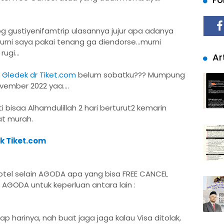
og gustiyenifamtrip ulasannya jujur apa adanya
ni saya pakai tenang ga diendorse...murni
ugi...
Art
t Gledek dr Tiket.com
belum sobatku??? Mumpung
ember 2022 yaa....
i bisaa Alhamdulillah 2 hari berturut2 kemarin
at murah.
k Tiket.com
Hotel selain AGODA apa yang bisa FREE CANCEL
i AGODA untuk keperluan antara lain :
p harinya, nah buat jaga jaga kalau Visa ditolak,