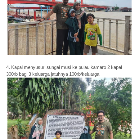
4. Kapal menyusuri sungai musi ke pulau kamaro 2 kapal
300rb bagi 3 keluarga jatuhnya 100rb/keluarga