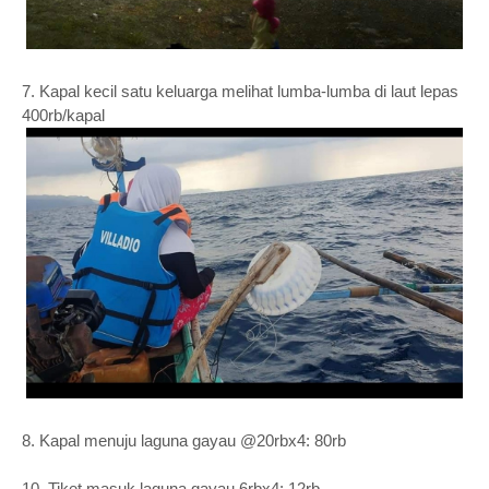
7. Kapal kecil satu keluarga melihat lumba-lumba di laut lepas
400rb/kapal
8. Kapal menuju laguna gayau @20rbx4: 80rb
10. Tiket masuk laguna gayau 6rbx4: 12rb