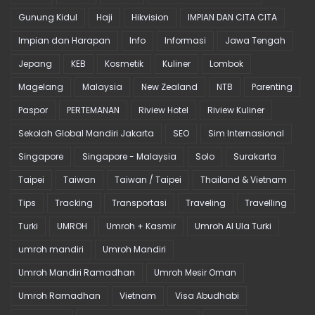
Gunung Kidul
Haji
Hikvision
IMPIAN DAN CITA CITA
Impian dan Harapan
Info
Informasi
Jawa Tengah
Jepang
KEB
Kosmetik
Kuliner
Lombok
Magelang
Malaysia
New Zealand
NTB
Parenting
Paspor
PERTEMANAN
Riview Hotel
Riview Kuliner
Sekolah Global Mandiri Jakarta
SEO
Sim Internasional
Singapore
Singapore - Malaysia
Solo
Surakarta
Taipei
Taiwan
Taiwan / Taipei
Thailand & Vietnam
Tips
Tracking
Transportasi
Traveling
Travelling
Turki
UMROH
Umroh + Kasmir
Umroh Al Ula Turki
umroh mandiri
Umroh Mandiri
Umroh Mandiri Ramadhan
Umroh Mesir Oman
Umroh Ramadhan
Vietnam
Visa Abudhabi