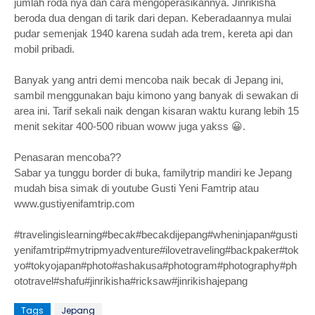
jumlah roda nya dan cara mengoperasikannya. Jinrikisha
beroda dua dengan di tarik dari depan. Keberadaannya mulai
pudar semenjak 1940 karena sudah ada trem, kereta api dan
mobil pribadi.
Banyak yang antri demi mencoba naik becak di Jepang ini,
sambil menggunakan baju kimono yang banyak di sewakan di
area ini. Tarif sekali naik dengan kisaran waktu kurang lebih 15
menit sekitar 400-500 ribuan woww juga yakss 😀.
Penasaran mencoba??
Sabar ya tunggu border di buka, familytrip mandiri ke Jepang
mudah bisa simak di youtube Gusti Yeni Famtrip atau
www.gustiyenifamtrip.com
#travelingislearning#becak#becakdijepang#wheninjapan#gusti
yenifamtrip#mytripmyadventure#ilovetraveling#backpaker#tok
yo#tokyojapan#photo#ashakusa#photogram#photography#ph
ototravel#shafu#jinrikisha#ricksaw#jinrikishajepang
Tags
Jepang