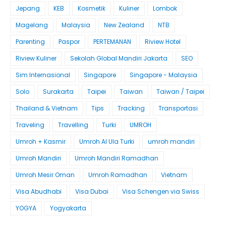
Jepang
KEB
Kosmetik
Kuliner
Lombok
Magelang
Malaysia
New Zealand
NTB
Parenting
Paspor
PERTEMANAN
Riview Hotel
Riview Kuliner
Sekolah Global Mandiri Jakarta
SEO
Sim Internasional
Singapore
Singapore - Malaysia
Solo
Surakarta
Taipei
Taiwan
Taiwan / Taipei
Thailand & Vietnam
Tips
Tracking
Transportasi
Traveling
Travelling
Turki
UMROH
Umroh + Kasmir
Umroh Al Ula Turki
umroh mandiri
Umroh Mandiri
Umroh Mandiri Ramadhan
Umroh Mesir Oman
Umroh Ramadhan
Vietnam
Visa Abudhabi
Visa Dubai
Visa Schengen via Swiss
YOGYA
Yogyakarta