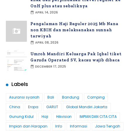
OnH plus atau sebaliknya
APRIL 14, 2026
Pengalaman Haji Reguler 2025 Mb Nana
non KBIH dan melaksanakan sunnah
tarwiyah
APRIL 08, 2026
Umroh Mandiri Keluarga Pak Iqbal tiket
Garuda Operated SV, kacau wajib dibaca
DECEMBER 17, 2025
Labels
Asuransi syariah
Bali
Bandung
Camping
China
Eropa
GARUT
Global Mandiri Jakarta
Gunung Kidul
Haji
Hikvision
IMPIAN DAN CITA CITA
Impian dan Harapan
Info
Informasi
Jawa Tengah