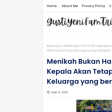
Home
About Me
Privacy Policy
C
Beranda
IMPIAN DAN CITA CITA
Menikah 
Menyatukan Dua Keluarga yang berbeda
Menikah Bukan H
Kepala Akan Teta
Keluarga yang be
JUNI 17, 2021