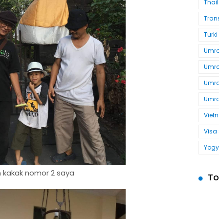
Thai
Tran
Turki
Umroh
Umro
Umro
Umro
Viet
Visa
Yogy
n kakak nomor 2 saya
To