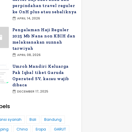
perpindahan travel reguler
ke OnH plus atau sebaliknya
APRIL 14, 2026
Pengalaman Haji Reguler
2025 Mb Nana non KBIH dan
melaksanakan sunnah
tarwiyah
APRIL 08, 2026
Umroh Mandiri Keluarga
Pak Iqbal tiket Garuda
Operated SV, kacau wajib
dibaca
DECEMBER 17, 2025
bels
ansi syariah
Bali
Bandung
ping
China
Eropa
GARUT