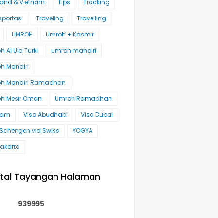
land & Vietnam
Tips
Tracking
sportasi
Traveling
Travelling
UMROH
Umroh + Kasmir
 Al Ula Turki
umroh mandiri
h Mandiri
h Mandiri Ramadhan
h Mesir Oman
Umroh Ramadhan
nam
Visa Abudhabi
Visa Dubai
 Schengen via Swiss
YOGYA
akarta
tal Tayangan Halaman
9
3
9
9
9
5