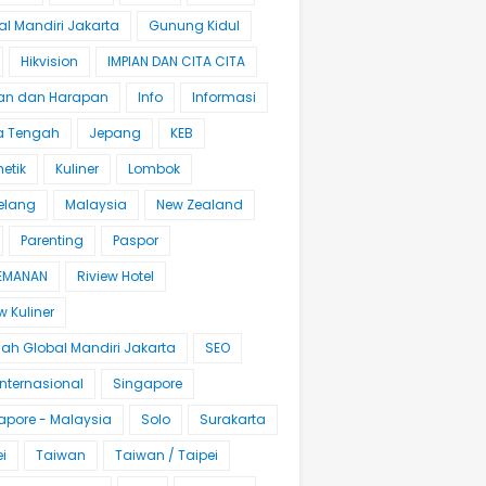
al Mandiri Jakarta
Gunung Kidul
Hikvision
IMPIAN DAN CITA CITA
an dan Harapan
Info
Informasi
 Tengah
Jepang
KEB
etik
Kuliner
Lombok
elang
Malaysia
New Zealand
Parenting
Paspor
EMANAN
Riview Hotel
w Kuliner
lah Global Mandiri Jakarta
SEO
Internasional
Singapore
apore - Malaysia
Solo
Surakarta
i
Taiwan
Taiwan / Taipei