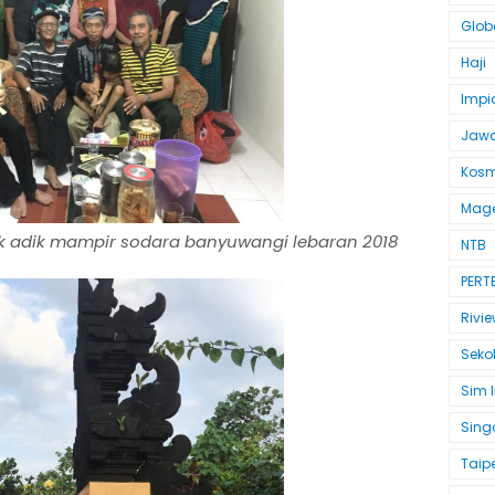
Glob
Haji
Impi
Jawa
Kosm
Mag
k adik mampir sodara banyuwangi lebaran 2018
NTB
PERT
Rivie
Seko
Sim 
Sing
Taipe